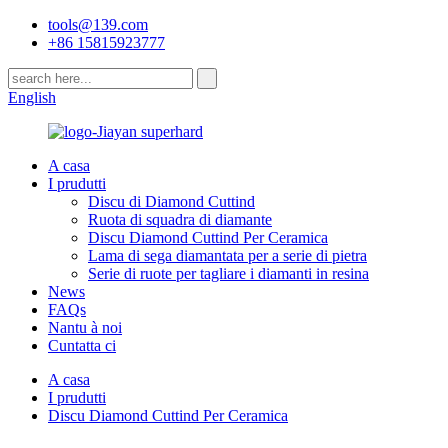
tools@139.com
+86 15815923777
English
A casa
I prudutti
Discu di Diamond Cuttind
Ruota di squadra di diamante
Discu Diamond Cuttind Per Ceramica
Lama di sega diamantata per a serie di pietra
Serie di ruote per tagliare i diamanti in resina
News
FAQs
Nantu à noi
Cuntatta ci
A casa
I prudutti
Discu Diamond Cuttind Per Ceramica