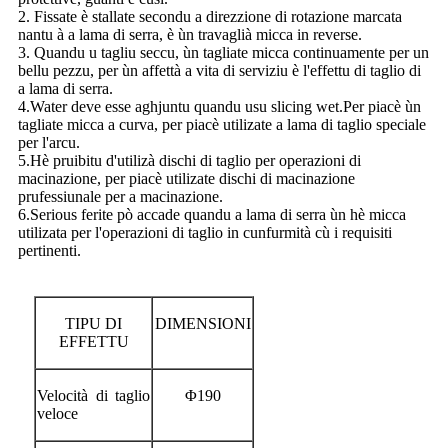
2. Fissate è stallate secondu a direzzione di rotazione marcata
nantu à a lama di serra, è ùn travaglià micca in reverse.
3. Quandu u tagliu seccu, ùn tagliate micca continuamente per un
bellu pezzu, per ùn affettà a vita di serviziu è l'effettu di taglio di
a lama di serra.
4.Water deve esse aghjuntu quandu usu slicing wet.Per piacè ùn
tagliate micca a curva, per piacè utilizate a lama di taglio speciale
per l'arcu.
5.Hè pruibitu d'utilizà dischi di taglio per operazioni di
macinazione, per piacè utilizate dischi di macinazione
prufessiunale per a macinazione.
6.Serious ferite pò accade quandu a lama di serra ùn hè micca
utilizata per l'operazioni di taglio in cunfurmità cù i requisiti
pertinenti.
TIPU DI
DIMENSIONI
EFFETTU
Velocità di taglio
Φ190
veloce