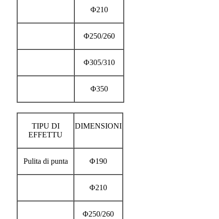
Φ210
Φ250/260
Φ305/310
Φ350
TIPU DI
DIMENSIONI
EFFETTU
Pulita di punta
Φ190
Φ210
Φ250/260