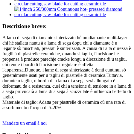
Descrizione breve:
A lama di sega di diamante sinterizzatu hè un diamante multi-layer
chì hè stallatu nantu à a lama di sega dopu chì u diamante è u
legante sò mischiati, pressati è sinterizzati. A causa di l'alta durezza è
fragilità di piastrelle ceramiche, quandu si taglia, l'incisione hè
propensa à pruduce parechje cracke longu a direzzione di u tagliu,
chì rende i bordi di l'incisione irregulare è affetta
l'apparenza.Dunque, i lame di sega sinterizzate à denti cuntinui sò
generalmente usati per u tagliu di piastrelle di ceramica.Tuttavia,
durante u tagliu, u bordu di a lama di a sega serà allungatu è
deformatu da a resistenza, cusì chì a tensione di tensione in a lama di
a sega pruvucarà a lama di a sega à scuzzulate è influenza l'effettu di
taglio.
Materiale di taglio: Adatta per piastrelle di ceramica cù una rata di
assorbimentu d'acqua di 5-20%.
Mandate un email à noi