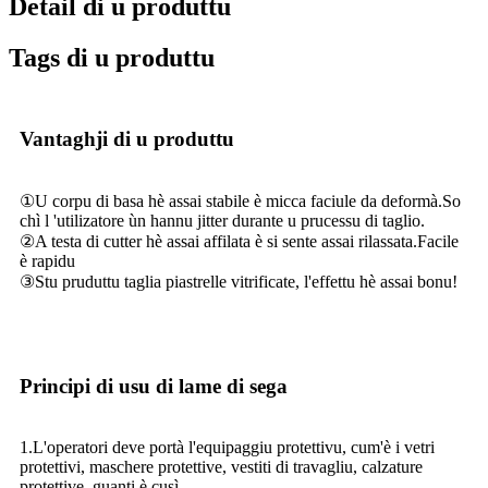
Detail di u produttu
Tags di u produttu
Vantaghji di u produttu
①U corpu di basa hè assai stabile è micca faciule da deformà.So
chì l 'utilizatore ùn hannu jitter durante u prucessu di taglio.
②A testa di cutter hè assai affilata è si sente assai rilassata.Facile
è rapidu
③Stu pruduttu taglia piastrelle vitrificate, l'effettu hè assai bonu!
Principi di usu di lame di sega
1.L'operatori deve portà l'equipaggiu protettivu, cum'è i vetri
protettivi, maschere protettive, vestiti di travagliu, calzature
protettive, guanti è cusì.