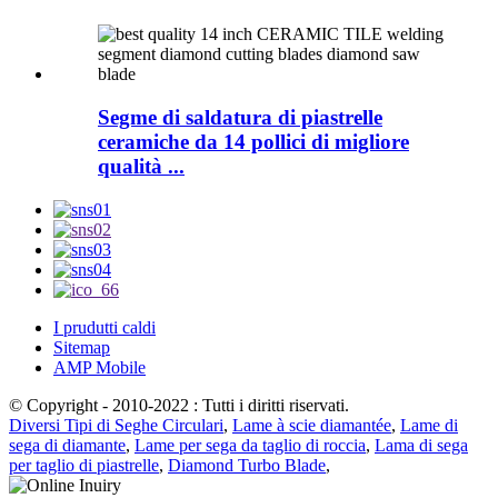
Segme di saldatura di piastrelle
ceramiche da 14 pollici di migliore
qualità ...
I prudutti caldi
Sitemap
AMP Mobile
© Copyright - 2010-2022 : Tutti i diritti riservati.
Diversi Tipi di Seghe Circulari
,
Lame à scie diamantée
,
Lame di
sega di diamante
,
Lame per sega da taglio di roccia
,
Lama di sega
per taglio di piastrelle
,
Diamond Turbo Blade
,